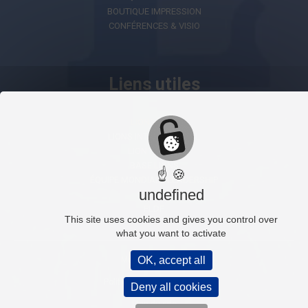
BOUTIQUE IMPRESSION
CONFÉRENCES & VISIO
Liens utiles
LIONS AI
LIONS INTERNATIONAL
LION PORTAL
BASE LIONS
☝ 🍪
ÉQUIPE MONDIALE LEADERSHIP
undefined
LCIF
FLDF
This site uses cookies and gives you control over
what you want to activate
OK, accept all
Mentions légales
Politique de confidentialité
Deny all cookies
Plan du site