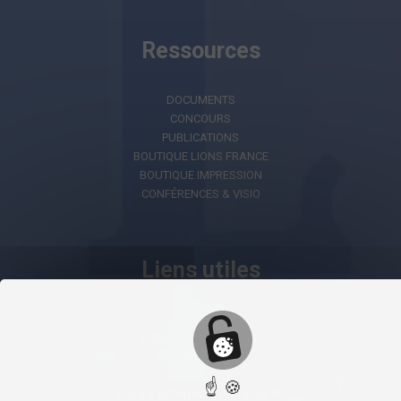
Ressources
DOCUMENTS
CONCOURS
PUBLICATIONS
BOUTIQUE LIONS FRANCE
BOUTIQUE IMPRESSION
CONFÉRENCES & VISIO
Liens utiles
LIONS AI
LIONS INTERNATIONAL
LION PORTAL
BASE LIONS
☝ 🍪
ÉQUIPE MONDIALE LEADERSHIP