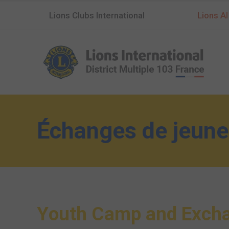
Lions Clubs International
Lions AI
Échanges de jeune
Y
o
u
t
h
C
a
m
p
a
n
d
E
x
c
h