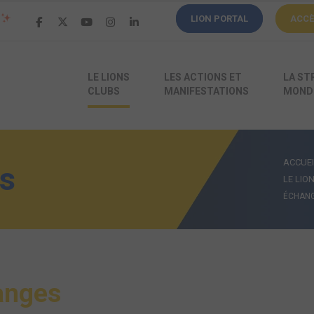
LION PORTAL
ACC
LE LIONS
LES ACTIONS ET
LA ST
CLUBS
MANIFESTATIONS
MONDI
ACCUEI
s
LE LIO
ÉCHANG
a
n
g
e
s