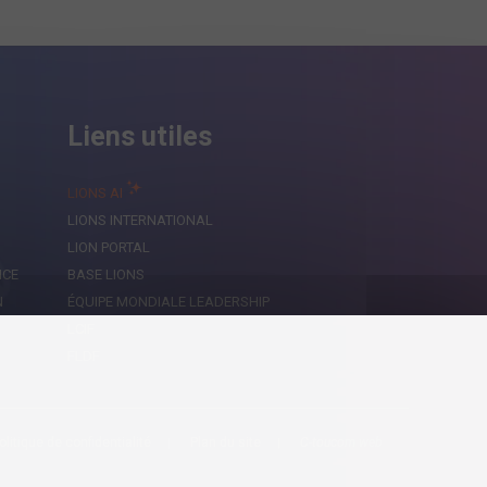
Liens utiles
LIONS AI
LIONS INTERNATIONAL
LION PORTAL
NCE
BASE LIONS
N
ÉQUIPE MONDIALE LEADERSHIP
LCIF
FLDF
olitique de confidentialité
Plan du site
C-toucom web