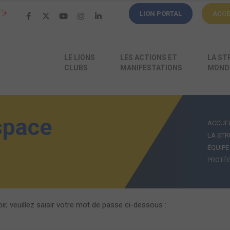
LION PORTAL
ACC
LE LIONS
LES ACTIONS ET
LA ST
CLUBS
MANIFESTATIONS
MONDI
space
ACCUEI
LA STR
ÉQUIPE
PROTÉG
r, veuillez saisir votre mot de passe ci-dessous :