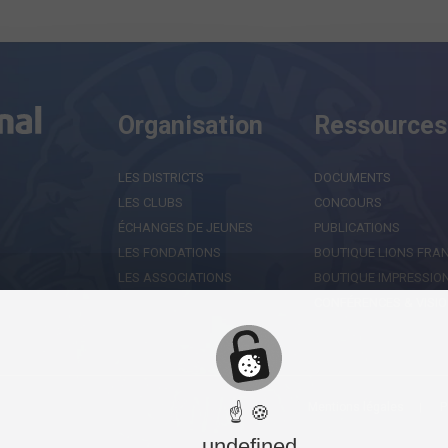
Organisation
Ressources
LES DISTRICTS
DOCUMENTS
LES CLUBS
CONCOURS
ÉCHANGES DE JEUNES
PUBLICATIONS
LES FONDATIONS
BOUTIQUE LIONS FRA
LES ASSOCIATIONS
BOUTIQUE IMPRESSIO
CONFÉRENCES & VISIO
Mentions légales
P
☝ 🍪
undefined