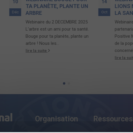
14
TA PLANÈTE, PLANTE UN
LIONS NOS FORCE
Oct
ARBRE
LA SANTÉ MENTA
ebinaire du 2 DECEMBRE 2025
Webinaire du 7 Octobre
’arbre est un ami pour ta santé.
partenariat avec l'assoc
ouge pour ta planète, plante un
Positive Minders Parce
rbre ! Nous les...
de la population mondia
concernés à un...
ire la suite
lire la suite
Organisation
Ressources