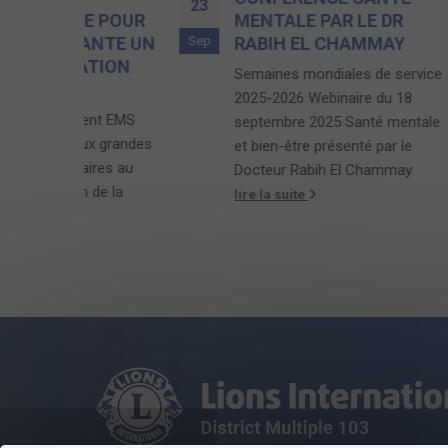
23
10
 POUR
MENTALE PAR LE DR
Sep
Déc
NTE UN
RABIH EL CHAMMAY
TION
Semaines mondiales de service
W
2025-2026 Webinaire du 18
L
nt EMS
septembre 2025 Santé mentale
B
 grandes
et bien-être présenté par le
a
res au
Docteur Rabih El Chammay
l
de la
lire la suite