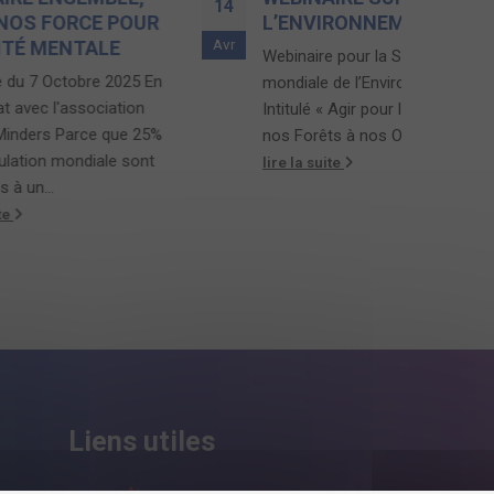
14
09
 POUR
L’ENVIRONNEMENT
Avr
Oct
LE
Webinaire pour la Semaine
 2025 En
mondiale de l’Environnement.
iation
Intitulé « Agir pour la Planète : de
 que 25%
nos Forêts à nos Océans »,...
le sont
lire la suite
Liens utiles