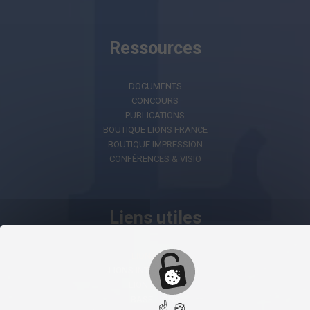
Ressources
DOCUMENTS
CONCOURS
PUBLICATIONS
BOUTIQUE LIONS FRANCE
BOUTIQUE IMPRESSION
CONFÉRENCES & VISIO
Liens utiles
LIONS AI
LIONS INTERNATIONAL
LION PORTAL
BASE LIONS
☝ 🍪