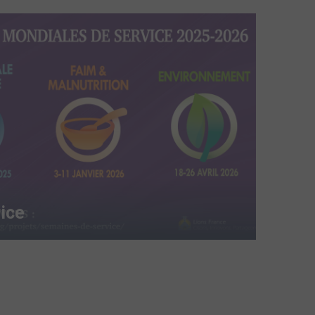
ice
Face 