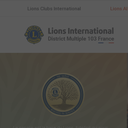
Lions Clubs International
Lions AI
Le service est la base du Lions. Il définit qui nous