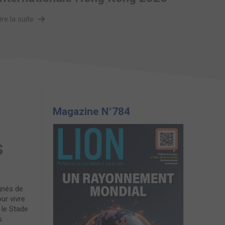
ire la suite
Magazine N°784
S
gnés de
ur vivre
 le Stade
s.